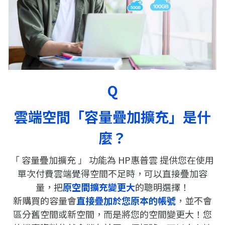
Australia
Malaysia
New Zealand
Q
Singapore
日本
雲端空間「容量疊加擴充」是什
麼？
한국어
「 容量疊加擴充 」 功能為 HP惠普雲 提供您在使用
單次付費雲端覺得空間不足時，可以直接疊加容
量，把
原空間擴充變更大
的聰明選擇！
新購買的容量會
直接疊加於您原本的帳號
，並不會
區分舊空間或新空間，而是將您的空間變更大！您