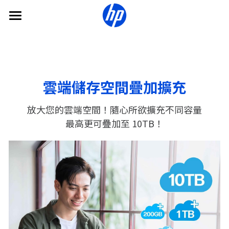
×
商品分類
HP惠普雲
我們的產品
所有商品分類
軟體下載
一次買斷雲
雲端儲存空間疊加擴充
雲方案
常見問題
放大您的雲端空間！隨心所欲擴充不同容量
最高更可疊加至 10TB！
公司介紹
常見問題
什麼是疊加容量？
販售通路
關於我們
夥伴計畫
繁體中文
繁體中文
登入
Global