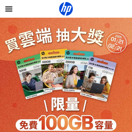
×
商品分類
HP惠普雲
我們的產品
所有商品分類
軟體下載
一次買斷雲
雲方案
常見問題
公司介紹
常見問題
什麼是疊加容量？
販售通路
關於我們
夥伴計畫
繁體中文
繁體中文
登入
Global