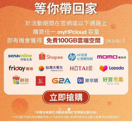
Australia
Malaysia
New Zealand
Singapore
日本
한국어